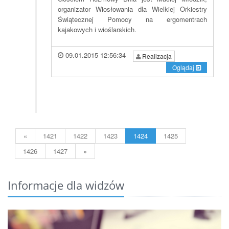
organizator Wiosłowania dla Wielkiej Orkiestry
Świątecznej Pomocy na ergomentrach
kajakowych i wioślarskich.
09.01.2015 12:56:34
Realizacja
Oglądaj
«
1421
1422
1423
1424
1425
1426
1427
»
Informacje dla widzów