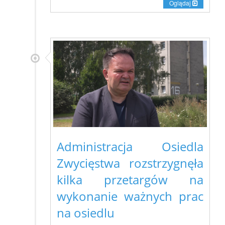
Oglądaj
Administracja Osiedla
Zwycięstwa rozstrzygnęła
kilka przetargów na
wykonanie ważnych prac
na osiedlu