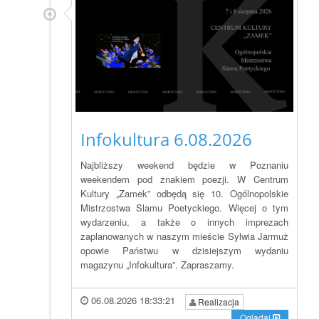
Infokultura 6.08.2026
Najbliższy weekend będzie w Poznaniu
weekendem pod znakiem poezji. W Centrum
Kultury „Zamek” odbędą się 10. Ogólnopolskie
Mistrzostwa Slamu Poetyckiego. Więcej o tym
wydarzeniu, a także o innych imprezach
zaplanowanych w naszym mieście Sylwia Jarmuż
opowie Państwu w dzisiejszym wydaniu
magazynu „Infokultura”. Zapraszamy.
06.08.2026 18:33:21
Realizacja
Oglądaj