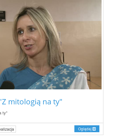
 "Z mitologią na ty"
a ty"
Oglądaj
alizacja