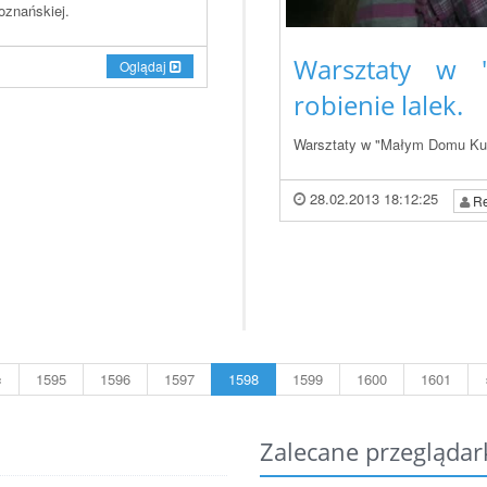
oznańskiej.
Warsztaty w 
Oglądaj
robienie lalek.
Warsztaty w "Małym Domu Kultu
28.02.2013 18:12:25
Re
«
1595
1596
1597
1598
1599
1600
1601
Zalecane przeglądar