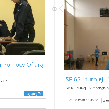
eń Pomocy Ofiarą
SP 65 - turniej -
pstw".
SP 65 - turniej - "Z mitologią n
Oglądaj
01.03.2013 15:09:03
Re