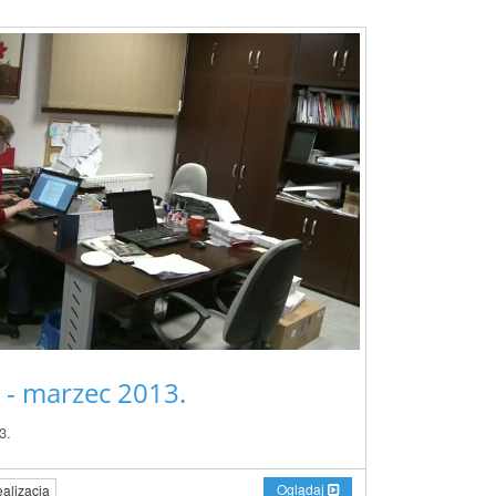
e - marzec 2013.
3.
Oglądaj
alizacja