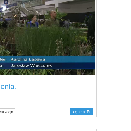
enia.
Oglądaj
alizacja