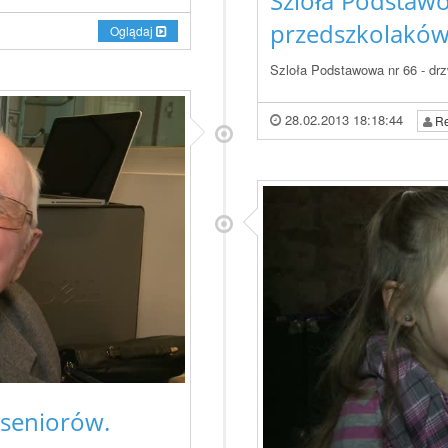
Szloła Podstawo
przedszkolaków
Oglądaj
Szloła Podstawowa nr 66 - drz
28.02.2013 18:18:44
Re
seniorów.