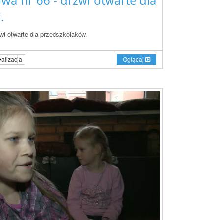
wa nr 66 - drzwi otwarte dla
.
wi otwarte dla przedszkolaków.
Oglądaj
alizacja