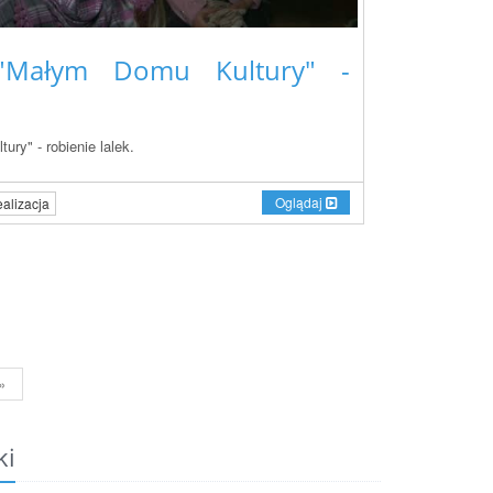
"Małym Domu Kultury" -
ry" - robienie lalek.
Oglądaj
alizacja
»
ki