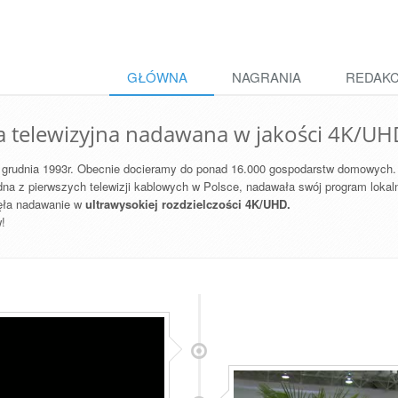
GŁÓWNA
NAGRANIA
REDAK
ja telewizyjna nadawana w jakości 4K/U
 grudnia 1993r. Obecnie docieramy do ponad 16.000 gospodarstw domowych.
dna z pierwszych telewizji kablowych w Polsce, nadawała swój program lokal
zęła nadawanie w
ultrawysokiej rozdzielczości 4K/UHD.
!