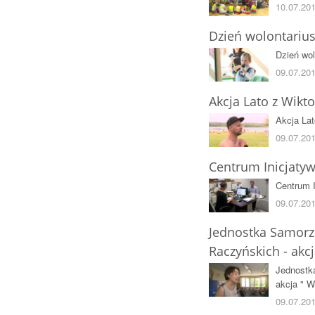
10.07.20
Dzień wolontariusz
Dzień wol
09.07.201
Akcja Lato z Wikt
Akcja Lat
09.07.201
Centrum Inicjatyw
Centrum I
09.07.201
Jednostka Samorz
Raczyńskich - akc
Jednostk
akcja " W
09.07.201