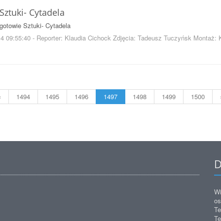
Sztuki- Cytadela
gotowie Sztuki- Cytadela
4 09:55:40 - Reporter: Klaudia Cichock Zdjęcia: Tadeusz Tuczyńsk Montaż: 
«
1494
1495
1496
1497
1498
1499
1500
D
Wi
os
Te
Te