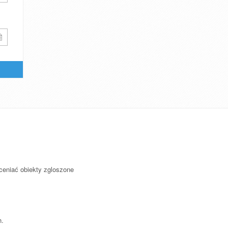
ceniać obiekty zgloszone
h.