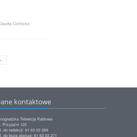
Klaudia Cichocka
»
ane kontaktowe
nogradzka Telewizja Kablowa
. Przyjaźni 120
l. do redakcji: 61 63 03 269
l. do biura obsługi: 61 63 03 271