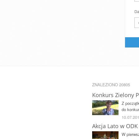
Da
ZNALEZIONO 20805
Konkurs Zielony 
Z począt
do konku
10.07.20
Akcja Lato w ODK 
W pierwsz