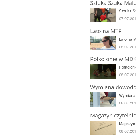
Sztuka Szuka Mal
Sztuka S
07.07.201
Lato na MTP
Lato na 
08.07.20
Półkolonie w MDK
Półkolon
08.07.201
Wymiana dowodó
Wymiana 
08.07.201
Magazyn czytelni
Magazyn 
08.07.201