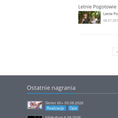
Letnie Pogotowie 
Letnie Po
08.07.201
Ostatnie nagrania
Senior 60+ 05.08.2026
Realizacja
Opis
Infokultura 6.08.2026