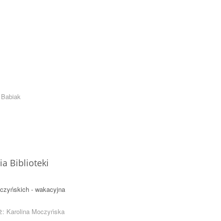
 Babiak
a Biblioteki
aczyńskich - wakacyjna
aż: Karolina Moczyńska