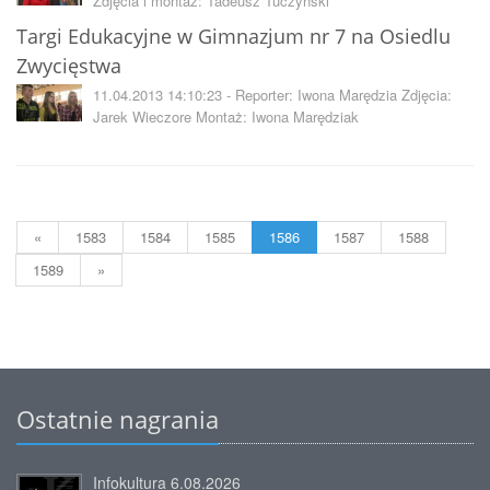
Zdjęcia i montaż: Tadeusz Tuczyński
Targi Edukacyjne w Gimnazjum nr 7 na Osiedlu
Zwycięstwa
11.04.2013 14:10:23 - Reporter: Iwona Marędzia Zdjęcia:
Jarek Wieczore Montaż: Iwona Marędziak
«
1583
1584
1585
1586
1587
1588
1589
»
Ostatnie nagrania
Infokultura 6.08.2026