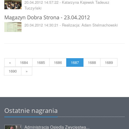
20.04.2012 14:57:22 - Katarzyna Kajewsk Tadeusz
Tuczyński
Magazyn Dobra Strona - 23.04.2012
20.04.2012 14:30:21 - Realizacja: Adam Stelmachowski
«
1684
1685
1686
1687
1688
1689
1690
»
Ostatnie nagrania
Administracja Osiedla Zwycięstwa...