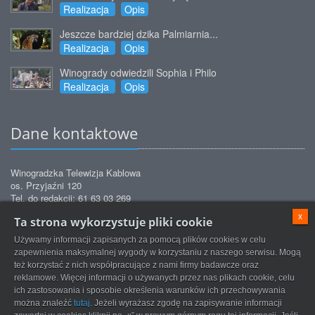
Realizacja
Opis
Jeszcze bardziej dzika Palmiarnia...
Realizacja
Opis
Winogrady odwiedzili Sophia i Philo
Realizacja
Opis
Dane kontaktowe
Winogradzka Telewizja Kablowa
os. Przyjaźni 120
Tel. do redakcji: 61 63 03 269
Tel. do biura obsługi: 61 63 03 271
x
Ta strona wykorzystuje pliki cookie
Tel. do biura obsługi: 61 63 03 272
Tel. do serwisu: 61 63 03 872
Używamy informacji zapisanych za pomocą plików cookies w celu
redakcja@tvkwinogrady.pl
Email:
zapewnienia maksymalnej wygody w korzystaniu z naszego serwisu. Mogą
też korzystać z nich współpracujące z nami firmy badawcze oraz
reklamowe. Więcej informacji o używanych przez nas plikach cookie, celu
ich zastosowania i sposobie określenia warunków ich przechowywania
można znaleźć
tutaj
. Jeżeli wyrażasz zgodę na zapisywanie informacji