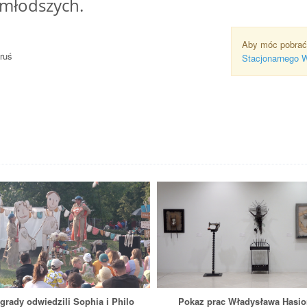
amłodszych.
Aby móc pobrać
ruś
Stacjonarnego 
grady odwiedzili Sophia i Philo
Pokaz prac Władysława Hasio