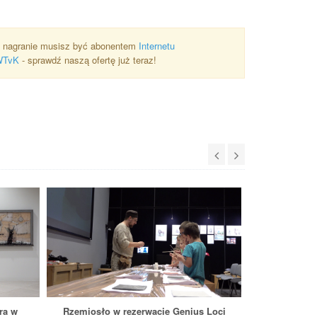
 nagranie musisz być abonentem
Internetu
WTvK
- sprawdź naszą ofertę już teraz!
ra w
Rzemiosło w rezerwacie Genius Loci
Półko