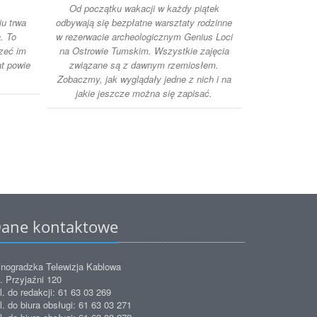
Od początku wakacji w każdy piątek
Zakończył s
u trwa
odbywają się bezpłatne warsztaty rodzinne
półkolonii w 
. To
w rezerwacie archeologicznym Genius Loci
Przyjaźni. Po
rzeć im
na Ostrowie Tumskim. Wszystkie zajęcia
świat nowych 
at powie
związane są z dawnym rzemiosłem.
Mo
Zobaczmy, jak wyglądały jedne z nich i na
jakie jeszcze można się zapisać.
ane kontaktowe
nogradzka Telewizja Kablowa
. Przyjaźni 120
l. do redakcji: 61 63 03 269
l. do biura obsługi: 61 63 03 271