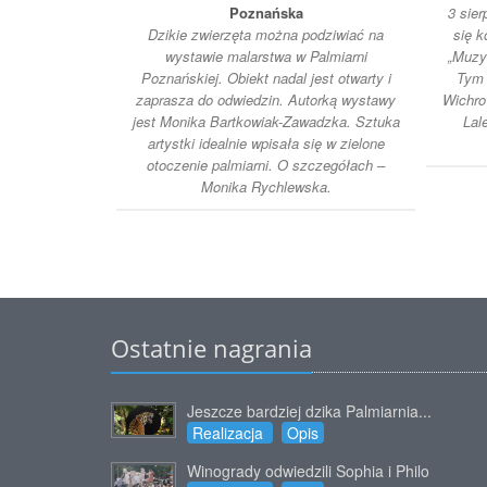
Poznańska
3 sie
Dzikie zwierzęta można podziwiać na
się k
wystawie malarstwa w Palmiarni
„Muzyk
Poznańskiej. Obiekt nadal jest otwarty i
Tym 
zaprasza do odwiedzin. Autorką wystawy
Wichro
jest Monika Bartkowiak-Zawadzka. Sztuka
Lal
artystki idealnie wpisała się w zielone
otoczenie palmiarni. O szczegółach –
Monika Rychlewska.
Ostatnie nagrania
Jeszcze bardziej dzika Palmiarnia...
Realizacja
Opis
Winogrady odwiedzili Sophia i Philo