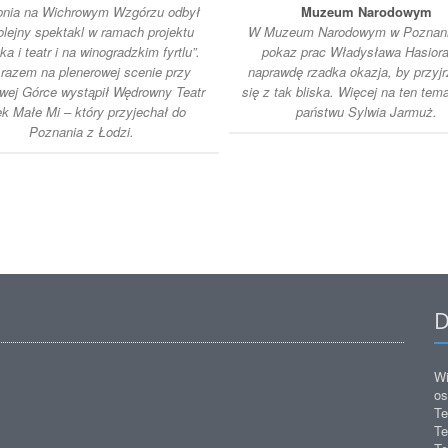
rpnia na Wichrowym Wzgórzu odbył
Muzeum Narodowym
olejny spektakl w ramach projektu
W Muzeum Narodowym w Poznani
a i teatr i na winogradzkim fyrtlu”.
pokaz prac Władysława Hasiora
razem na plenerowej scenie przy
naprawdę rzadka okazja, by przyj
wej Górce wystąpił Wędrowny Teatr
się z tak bliska. Więcej na ten tem
ek Małe Mi – który przyjechał do
państwu Sylwia Jarmuż.
Poznania z Łodzi.
D
Wi
os
Te
Te