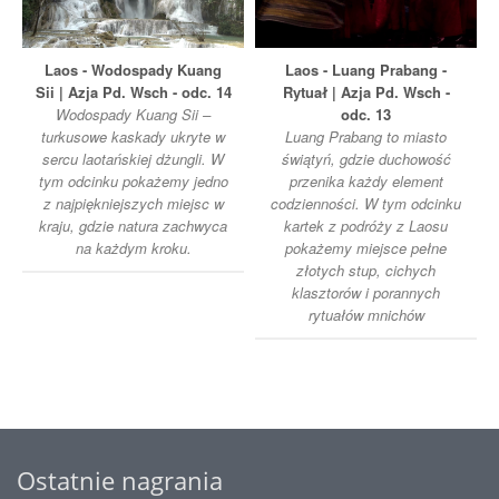
Laos - Wodospady Kuang
Laos - Luang Prabang -
Sii | Azja Pd. Wsch - odc. 14
Rytuał | Azja Pd. Wsch -
Wodospady Kuang Sii –
odc. 13
turkusowe kaskady ukryte w
Luang Prabang to miasto
sercu laotańskiej dżungli. W
świątyń, gdzie duchowość
tym odcinku pokażemy jedno
przenika każdy element
z najpiękniejszych miejsc w
codzienności. W tym odcinku
kraju, gdzie natura zachwyca
kartek z podróży z Laosu
na każdym kroku.
pokażemy miejsce pełne
złotych stup, cichych
klasztorów i porannych
rytuałów mnichów
Ostatnie nagrania