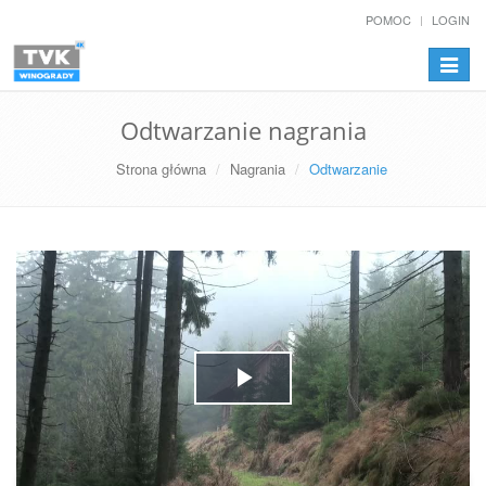
POMOC
LOGIN
Przełą
nawiga
Odtwarzanie nagrania
Strona główna
Nagrania
Odtwarzanie
Play
Video