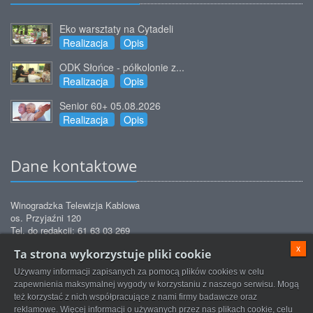
Eko warsztaty na Cytadeli
Realizacja
Opis
ODK Słońce - półkolonie z...
Realizacja
Opis
Senior 60+ 05.08.2026
Realizacja
Opis
Dane kontaktowe
Winogradzka Telewizja Kablowa
os. Przyjaźni 120
Tel. do redakcji: 61 63 03 269
Tel. do biura obsługi: 61 63 03 271
x
Ta strona wykorzystuje pliki cookie
Tel. do biura obsługi: 61 63 03 272
Tel. do serwisu: 61 63 03 872
Używamy informacji zapisanych za pomocą plików cookies w celu
redakcja@tvkwinogrady.pl
Email:
zapewnienia maksymalnej wygody w korzystaniu z naszego serwisu. Mogą
też korzystać z nich współpracujące z nami firmy badawcze oraz
reklamowe. Więcej informacji o używanych przez nas plikach cookie, celu