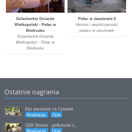
Szlacheckie Gniazda
Pałac w Jaszkowie 6
Wielkopolski - Pałac w
Historia i współczesność
Biedrusku
pałacu w Jaszkowie
Szlacheckie Gniazda
Wielkopolski - Pałac w
Biedrusku
Ostatnie nagrania
Eko warsztaty na Cytadeli
Realizacja
Opis
ODK Słońce - półkolonie z...
Realizacja
Opis