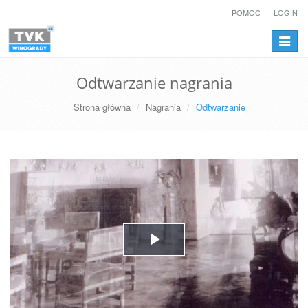
POMOC
LOGIN
Przełą
nawiga
Odtwarzanie nagrania
Strona główna
Nagrania
Odtwarzanie
Play
Video