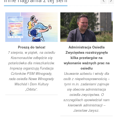
Proszą do tańca!
Administracja Osiedla
7 sierpnia, w piątek, na osiedlu
Zwycięstwa rozstrzygnęła
Kosmonautów odbędzie się
kilka przetargów na
potańcówka dla mieszkańców.
wykonanie ważnych prac na
Imprezę organizują Fundacja
osiedlu
Członków PSM Winogrady,
Usuwanie azbestu i windy dla
rada osiedla Nowe Winogrady
osób z niepełnosprawnością –
Wschód i Dom Kultury
tymi m.in. zadaniami zajmuje
„Orbita”.
się obecnie administracja
osiedla zwycięstwa. O
szczegółach opowiedział nam
kierownik administracji –
Jarosław Jarysz.