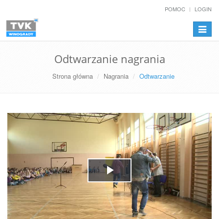
POMOC
LOGIN
Przełą
nawiga
Odtwarzanie nagrania
Strona główna
Nagrania
Odtwarzanie
Play
Video