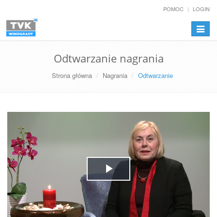
POMOC
LOGIN
Przełą
nawiga
Odtwarzanie nagrania
Strona główna
Nagrania
Odtwarzanie
Play
Video