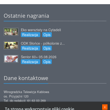
Ostatnie nagrania
Eko warsztaty na Cytadeli
Realizacja
Opis
ODK Słońce - półkolonie z...
Realizacja
Opis
Senior 60+ 05.08.2026
Realizacja
Opis
Dane kontaktowe
Winogradzka Telewizja Kablowa
os. Przyjaźni 120
Tel. do redakcji: 61 63 03 269
Tel. do biura obsługi: 61 63 03 271
x
Ta strona wykorzystuje pliki cookie
Tel. do biura obsługi: 61 63 03 272