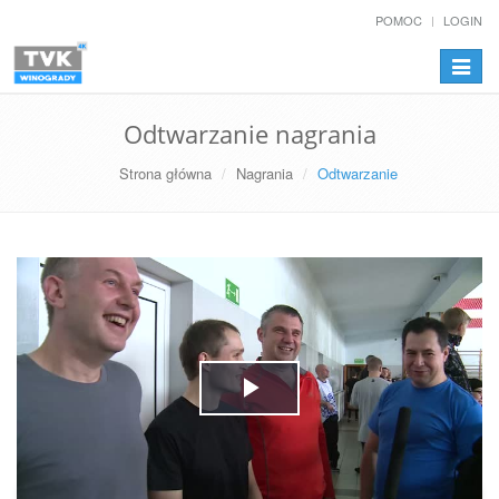
POMOC
LOGIN
Przełą
nawiga
Odtwarzanie nagrania
Strona główna
Nagrania
Odtwarzanie
Play
Video