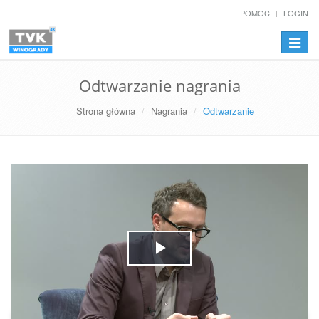
POMOC
LOGIN
Przełą
nawiga
Odtwarzanie nagrania
Strona główna
Nagrania
Odtwarzanie
Play
Video