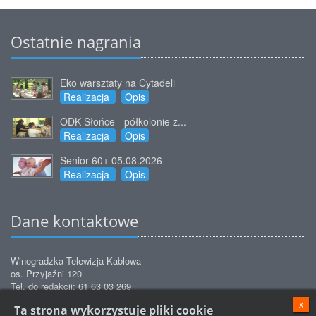
Ostatnie nagrania
Eko warsztaty na Cytadeli
Realizacja
Opis
ODK Słońce - półkolonie z...
Realizacja
Opis
Senior 60+ 05.08.2026
Realizacja
Opis
Dane kontaktowe
Winogradzka Telewizja Kablowa
os. Przyjaźni 120
Tel. do redakcji: 61 63 03 269
Tel. do biura obsługi: 61 63 03 271
x
Ta strona wykorzystuje pliki cookie
Tel. do biura obsługi: 61 63 03 272