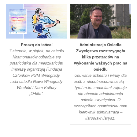
Proszą do tańca!
Administracja Osiedla
7 sierpnia, w piątek, na osiedlu
Zwycięstwa rozstrzygnęła
Kosmonautów odbędzie się
kilka przetargów na
potańcówka dla mieszkańców.
wykonanie ważnych prac na
Imprezę organizują Fundacja
osiedlu
Członków PSM Winogrady,
Usuwanie azbestu i windy dla
rada osiedla Nowe Winogrady
osób z niepełnosprawnością –
Wschód i Dom Kultury
tymi m.in. zadaniami zajmuje
„Orbita”.
się obecnie administracja
osiedla zwycięstwa. O
szczegółach opowiedział nam
kierownik administracji –
Jarosław Jarysz.