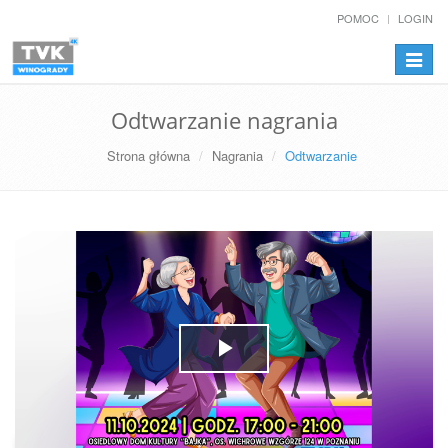
POMOC
LOGIN
Przełą
nawiga
Odtwarzanie nagrania
Strona główna
Nagrania
Odtwarzanie
Play
Video