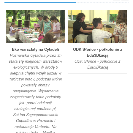
Eko warsztaty na Cytadeli
ODK Słońce - półkolonie z
Poznańska Cytadela przez 3h
Edu3Dkacją
stała się miejscem warsztatów
ODK Słońce - półkolonie z
ekologicznych. W środę 5
Edu3Dkacją
sierpnia chętni wzięli udział w
twórczej pracy, podczas której
powstały obrazy
upcyklingowe. Wydarzenie
zorganizowały takie podmioty
jak: portal edukacji
ekologicznej edu3eco.pl,
Zakład Zagospodarowania
Odpadów w Poznaniu i
restauracja Umberto. Na
miejscu była – Monika