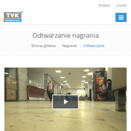
POMOC
LOGIN
Przełą
nawiga
Odtwarzanie nagrania
Strona główna
Nagrania
Odtwarzanie
Play
Video