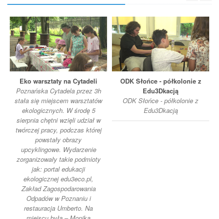
Eko warsztaty na Cytadeli
ODK Słońce - półkolonie z
Poznańska Cytadela przez 3h
Edu3Dkacją
stała się miejscem warsztatów
ODK Słońce - półkolonie z
ekologicznych. W środę 5
Edu3Dkacją
sierpnia chętni wzięli udział w
twórczej pracy, podczas której
powstały obrazy
upcyklingowe. Wydarzenie
zorganizowały takie podmioty
jak: portal edukacji
ekologicznej edu3eco.pl,
Zakład Zagospodarowania
Odpadów w Poznaniu i
restauracja Umberto. Na
miejscu była – Monika