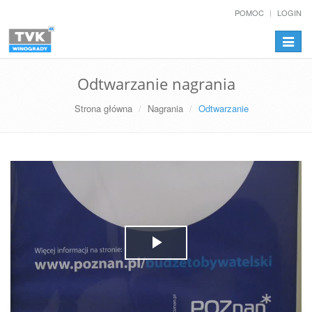
POMOC
LOGIN
Przełą
nawiga
Odtwarzanie nagrania
Strona główna
Nagrania
Odtwarzanie
Play
Video