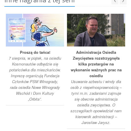
Proszą do tańca!
Administracja Osiedla
7 sierpnia, w piątek, na osiedlu
Zwycięstwa rozstrzygnęła
Kosmonautów odbędzie się
kilka przetargów na
potańcówka dla mieszkańców.
wykonanie ważnych prac na
Imprezę organizują Fundacja
osiedlu
Członków PSM Winogrady,
Usuwanie azbestu i windy dla
rada osiedla Nowe Winogrady
osób z niepełnosprawnością –
Wschód i Dom Kultury
tymi m.in. zadaniami zajmuje
„Orbita”.
się obecnie administracja
osiedla zwycięstwa. O
szczegółach opowiedział nam
kierownik administracji –
Jarosław Jarysz.