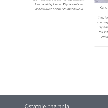
Poznańskiej Piątki. Wydarzenie to
Kultu
obserwował Adam Stelmachowski
Tydzie
o nowe
Cytadel
tak je
zako
Ostatnie nagrania