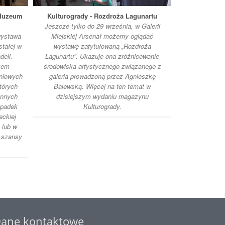
 Muzeum
Kulturogrady - Rozdroża Lagunartu
Kultur
Jeszcze tylko do 29 września, w Galerii
Od 8 marca w
wystawa
Miejskiej Arsenał możemy oglądać
można o
stałej w
wystawę zatytułowaną „Rozdroża
zatytułowaną 
eli.
Lagunartu”. Ukazuje ona zróżnicowanie
możemy prace 
azem
środowiska artystycznego związanego z
znanych ar
śniowych
galerią prowadzoną przez Agnieszkę
spotkamy s
których
Balewską. Więcej na ten temat w
maga
ennych
dzisiejszym wydaniu magazynu
ypadek
Kulturogrady.
eckiej
 lub w
 szansy
ane kontaktowe