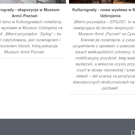
rogrady - ekspozycja w Muzeum
Kulturogrady - nowa wystawa w
Armii Poznań
Uzbrojenia
ń temu w Kulturogradach mówiliśmy
„Wierni przysiędze – EPILOG”, to 
j wystawie w Muzeum Uzbrojenia na
nawiązująca do tematu ekspozycji 
i. „Wierni przysiędze - Epilog” – bo
Muzeum Armii „Poznań” na Cytad
st zatytułowana, jest rozwinięciem i
Stanowi jej rozwinięcie, a zar
ńczeniem historii, którą pokazuje
uzupełnienie o opowieść o powrze
Muzeum Armii Poznań.
losach wielkopolskich żołnierzy, 
mobilizacyjny przydział, bieg woj
wydarzeń, a wreszcie czysty prz
rzucił w okowy niemieckiej i sowi
niewoli – dał szansę na przeżycie
dramatycznych okolicznościach tej
pozbawił.
D