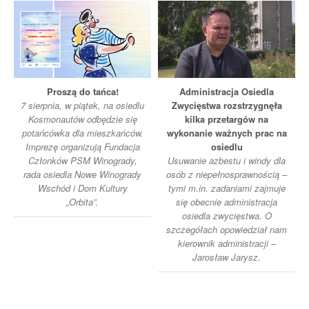
Proszą do tańca!
Administracja Osiedla
7 sierpnia, w piątek, na osiedlu
Zwycięstwa rozstrzygnęła
Kosmonautów odbędzie się
kilka przetargów na
potańcówka dla mieszkańców.
wykonanie ważnych prac na
Imprezę organizują Fundacja
osiedlu
Członków PSM Winogrady,
Usuwanie azbestu i windy dla
rada osiedla Nowe Winogrady
osób z niepełnosprawnością –
Wschód i Dom Kultury
tymi m.in. zadaniami zajmuje
„Orbita”.
się obecnie administracja
osiedla zwycięstwa. O
szczegółach opowiedział nam
kierownik administracji –
Jarosław Jarysz.