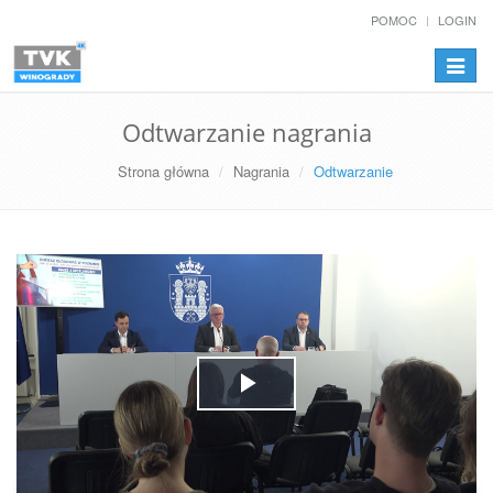
POMOC
LOGIN
Przełą
nawiga
Odtwarzanie nagrania
Strona główna
Nagrania
Odtwarzanie
Play
Video