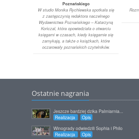
Poznańskiego
W studio Monika Rychlewska spotkała się
Rozmo
z zastępczynią redaktora naczelnego
Wydawnictwa Poznańskiego – Katarzyną
Kończal, która opowiedziała o otwarciu
księgarni w czasach, kiedy księgarnie się
zamykają, a także o książkach, które
oczarowały poznańskich czytelników.
Ostatnie nagrania
Jeszcze bardziej dzika Palmiarnia...
Realizacja
Opis
Winogrady odwiedzili Sophia i Philo
Realizacja
Opis