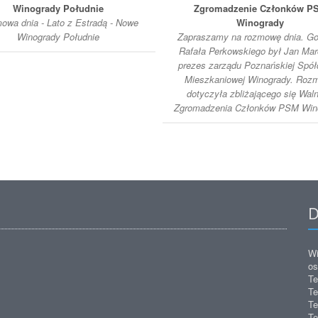
Winogrady Południe
Zgromadzenie Członków P
wa dnia - Lato z Estradą - Nowe
Winogrady
Winogrady Południe
Zapraszamy na rozmowę dnia. G
Rafała Perkowskiego był Jan Mar
prezes zarządu Poznańskiej Spółd
Mieszkaniowej Winogrady. Roz
dotyczyła zbliżającego się Wal
Zgromadzenia Członków PSM Wino
D
Wi
os
Te
Te
Te
Te