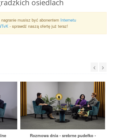
adzkich osiedlach
 nagranie musisz być abonentem
Internetu
WTvK
- sprawdź naszą ofertę już teraz!
lne
Rozmowa dnia - srebrne pudełko -
Rozmowa dnia 