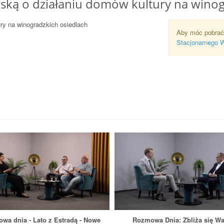
ą o działaniu domów kultury na winogr
y na winogradzkich osiedlach
Aby móc pobrać
Stacjonarnego 
wa dnia - Lato z Estradą - Nowe
Rozmowa Dnia: Zbliża się Wa