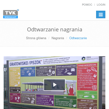
POMOC
LOGIN
Przełą
nawiga
Odtwarzanie nagrania
Strona główna
Nagrania
Odtwarzanie
Play
Video