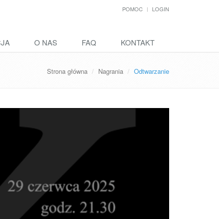
POMOC
LOGIN
CJA
O NAS
FAQ
KONTAKT
Strona główna
Nagrania
Odtwarzanie