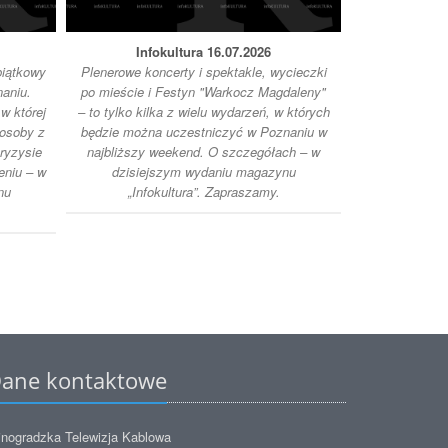
Infokultura 16.07.2026
Inf
piątkowy
Plenerowe koncerty i spektakle, wycieczki
Do 12 l
aniu.
po mieście i Festyn "Warkocz Magdaleny"
Międzyna
 w której
– to tylko kilka z wielu wydarzeń, w których
Animowanych „
osoby z
będzie można uczestniczyć w Poznaniu w
ciekawych wyd
ryzysie
najbliższy weekend. O szczegółach – w
w naszym mi
eniu – w
dzisiejszym wydaniu magazynu
dzisiej
nu
„Infokultura”. Zapraszamy.
„Infok
ane kontaktowe
nogradzka Telewizja Kablowa