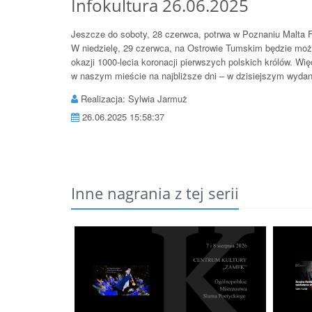
Infokultura 26.06.2025
Jeszcze do soboty, 28 czerwca, potrwa w Poznaniu Malta F
W niedzielę, 29 czerwca, na Ostrowie Tumskim będzie mo
okazji 1000-lecia koronacji pierwszych polskich królów. W
w naszym mieście na najbliższe dni – w dzisiejszym wydan
Realizacja: Sylwia Jarmuż
26.06.2025 15:58:37
Inne nagrania z tej serii