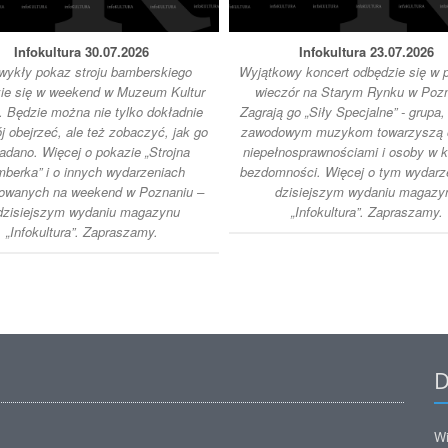
Infokultura 30.07.2026
Infokultura 23.07.2026
wykły pokaz stroju bamberskiego
Wyjątkowy koncert odbędzie się w 
ie się w weekend w Muzeum Kultur
wieczór na Starym Rynku w Pozn
. Będzie można nie tylko dokładnie
Zagrają go „Siły Specjalne” - grupa,
ój obejrzeć, ale też zobaczyć, jak go
zawodowym muzykom towarzyszą 
adano. Więcej o pokazie „Strojna
niepełnosprawnościami i osoby w k
berka” i o innych wydarzeniach
bezdomności. Więcej o tym wydarz
owanych na weekend w Poznaniu –
dzisiejszym wydaniu magazy
dzisiejszym wydaniu magazynu
„Infokultura”. Zapraszamy.
„Infokultura”. Zapraszamy.
D
Wi