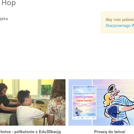
p Hop
ojska
Aby móc pobrać
Stacjonarnego 
łońce - półkolonie z Edu3Dkacją
Proszą do tańca!