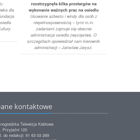
lu
rozstrzygnęła kilka przetargów na
wka dla
wykonanie ważnych prac na osiedlu
Dzikie zwi
Fundacja
Usuwanie azbestu i windy dla osób z
wystawie
siedla
niepełnosprawnością – tymi m.in.
Poznańskiej.
ultury
zadaniami zajmuje się obecnie
zaprasza do 
administracja osiedla zwycięstwa. O
jest Monika B
szczegółach opowiedział nam kierownik
artystki ide
administracji – Jarosław Jarysz.
otoczenie p
Mo
ane kontaktowe
nogradzka Telewizja Kablowa
. Przyjaźni 120
l. do redakcji: 61 63 03 269