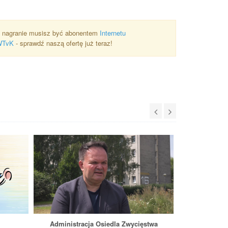
 nagranie musisz być abonentem
Internetu
WTvK
- sprawdź naszą ofertę już teraz!
Administracja Osiedla Zwycięstwa
Jeszcze ba