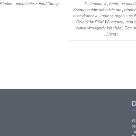
łońce - półkolonie z Edu3Dkacją
7 sierpnia, w piątek, na osied
Kosmonautów odbędzie się potańcó
mieszkańców. Imprezę organizują 
Członków PSM Winogrady, rada o
Nowe Winogrady Wschód i Dom K
„Orbita”.
D
Wi
os
Te