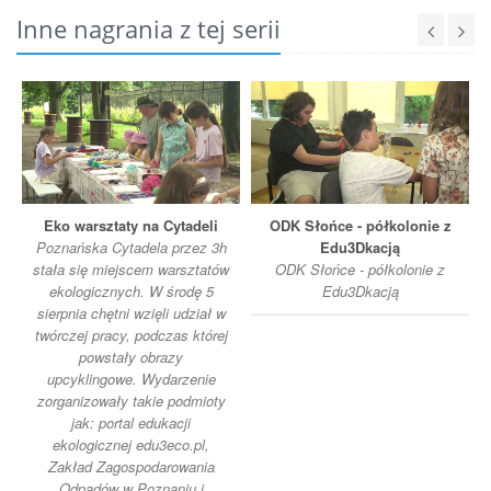
Inne nagrania z tej serii
Eko warsztaty na Cytadeli
ODK Słońce - półkolonie z
Poznańska Cytadela przez 3h
Edu3Dkacją
stała się miejscem warsztatów
ODK Słońce - półkolonie z
ekologicznych. W środę 5
Edu3Dkacją
sierpnia chętni wzięli udział w
twórczej pracy, podczas której
powstały obrazy
upcyklingowe. Wydarzenie
zorganizowały takie podmioty
jak: portal edukacji
ekologicznej edu3eco.pl,
Zakład Zagospodarowania
Odpadów w Poznaniu i