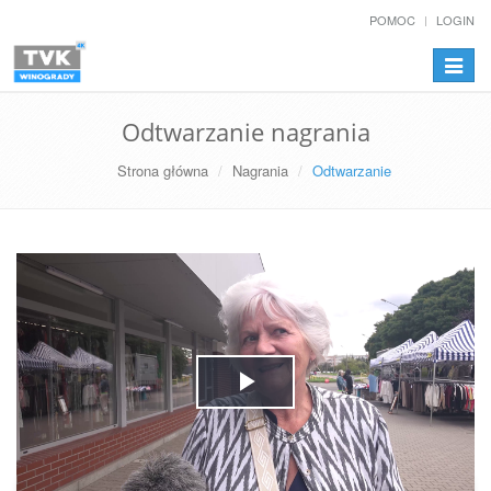
POMOC
LOGIN
Przełą
nawiga
Odtwarzanie nagrania
Strona główna
Nagrania
Odtwarzanie
Play
Video