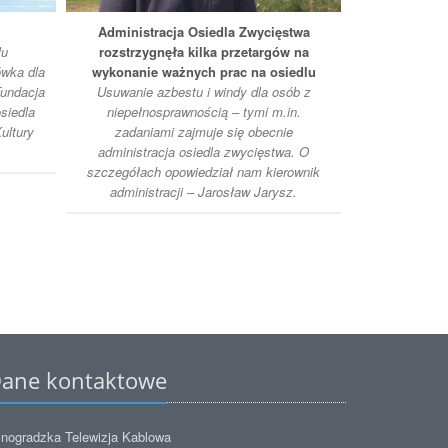
Administracja Osiedla Zwycięstwa
Jeszcze ba
lu
rozstrzygnęła kilka przetargów na
wka dla
wykonanie ważnych prac na osiedlu
Dzikie zwi
Fundacja
Usuwanie azbestu i windy dla osób z
wystawie
siedla
niepełnosprawnością – tymi m.in.
Poznańskiej.
ultury
zadaniami zajmuje się obecnie
zaprasza do 
administracja osiedla zwycięstwa. O
jest Monika B
szczegółach opowiedział nam kierownik
artystki ide
administracji – Jarosław Jarysz.
otoczenie p
Mo
ane kontaktowe
nogradzka Telewizja Kablowa