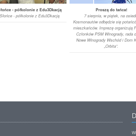
łońce - półkolonie z Edu3Dkacją
Proszą do tańca!
łońce - półkolonie z Edu3Dkacją
7 sierpnia, w piątek, na osied
Kosmonautów odbędzie się potańcó
mieszkańców. Imprezę organizują 
Członków PSM Winogrady, rada o
Nowe Winogrady Wschód i Dom K
„Orbita”.
D
Wi