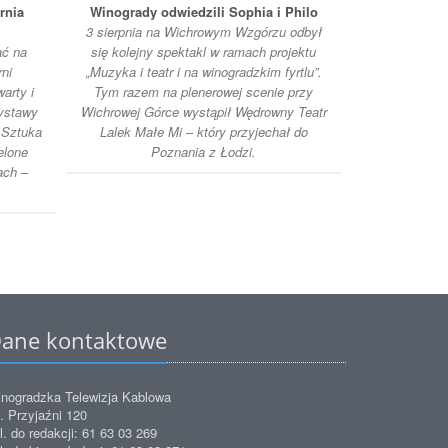
rnia
Winogrady odwiedzili Sophia i Philo
Pokaz pra
3 sierpnia na Wichrowym Wzgórzu odbył
Muz
ać na
się kolejny spektakl w ramach projektu
W Muzeum Na
ni
„Muzyka i teatr i na winogradzkim fyrtlu”.
pokaz prac
arty i
Tym razem na plenerowej scenie przy
naprawdę rza
wystawy
Wichrowej Górce wystąpił Wędrowny Teatr
się z tak blis
 Sztuka
Lalek Małe Mi – który przyjechał do
pańs
elone
Poznania z Łodzi.
ach –
ane kontaktowe
nogradzka Telewizja Kablowa
. Przyjaźni 120
l. do redakcji: 61 63 03 269