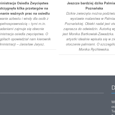
inistracja Osiedla Zwycięstwa
Jeszcze bardziej dzika Palmia
strzygnęła kilka przetargów na
Poznańska
nanie ważnych prac na osiedlu
Dzikie zwierzęta można podziwi
anie azbestu i windy dla osób z
wystawie malarstwa w Palmiar
epełnosprawnością – tymi m.in.
Poznańskiej. Obiekt nadal jest otw
adaniami zajmuje się obecnie
zaprasza do odwiedzin. Autorką 
inistracja osiedla zwycięstwa. O
jest Monika Bartkowiak-Zawadzka.
gółach opowiedział nam kierownik
artystki idealnie wpisała się w zi
ministracji – Jarosław Jarysz.
otoczenie palmiarni. O szczegół
Monika Rychlewska.
D
Wi
os
Te