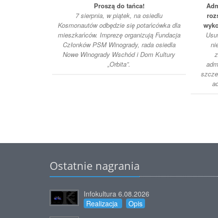
Proszą do tańca!
Adm
7 sierpnia, w piątek, na osiedlu
roz
Kosmonautów odbędzie się potańcówka dla
wyko
mieszkańców. Imprezę organizują Fundacja
Usuw
Członków PSM Winogrady, rada osiedla
ni
Nowe Winogrady Wschód i Dom Kultury
z
„Orbita”.
adm
szcze
ad
Ostatnie nagrania
Infokultura 6.08.2026
Realizacja
Opis