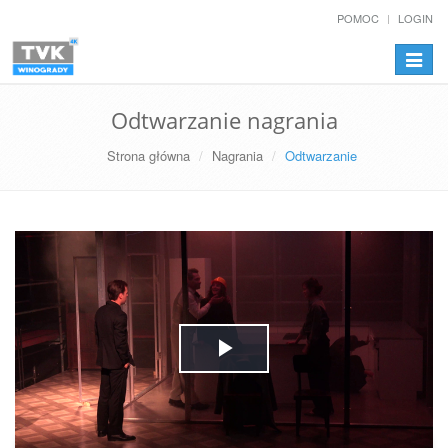
POMOC
LOGIN
Przełą
nawiga
Odtwarzanie nagrania
Strona główna
Nagrania
Odtwarzanie
Play
Video