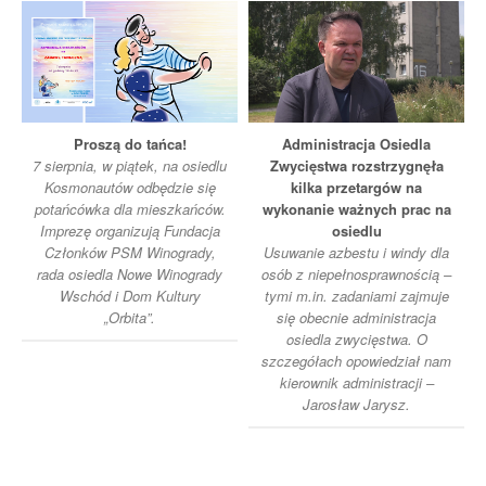
Proszą do tańca!
Administracja Osiedla
7 sierpnia, w piątek, na osiedlu
Zwycięstwa rozstrzygnęła
Kosmonautów odbędzie się
kilka przetargów na
potańcówka dla mieszkańców.
wykonanie ważnych prac na
Imprezę organizują Fundacja
osiedlu
Członków PSM Winogrady,
Usuwanie azbestu i windy dla
rada osiedla Nowe Winogrady
osób z niepełnosprawnością –
Wschód i Dom Kultury
tymi m.in. zadaniami zajmuje
„Orbita”.
się obecnie administracja
osiedla zwycięstwa. O
szczegółach opowiedział nam
kierownik administracji –
Jarosław Jarysz.