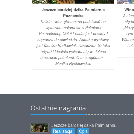
Jeszcze bardziej dzika Palmiarnia
Wino
Poznańska
3 sie
Dzikie zwierzęta można podziwiać na
się k
wystawie malarstwa w Palmiarni
„Muzyk
Poznańskiej. Obiekt nadal jest otwarty i
Tym 
zaprasza do odwiedzin. Autorką wystawy
Wichro
jest Monika Bartkowiak-Zawadzka. Sztuka
Lal
artystki idealnie wpisała się w zielone
otoczenie palmiarni. O szczegółach –
Monika Rychlewska.
Ostatnie nagrania
Jeszcze bardziej dzika Palmiarnia...
Realizacja
Opis