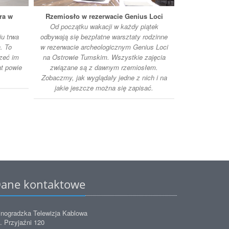
ra w
Rzemiosło w rezerwacie Genius Loci
Półko
Od początku wakacji w każdy piątek
Zakończył s
u trwa
odbywają się bezpłatne warsztaty rodzinne
półkolonii w 
. To
w rezerwacie archeologicznym Genius Loci
Przyjaźni. Po
rzeć im
na Ostrowie Tumskim. Wszystkie zajęcia
świat nowych 
at powie
związane są z dawnym rzemiosłem.
Mo
Zobaczmy, jak wyglądały jedne z nich i na
jakie jeszcze można się zapisać.
ane kontaktowe
nogradzka Telewizja Kablowa
. Przyjaźni 120