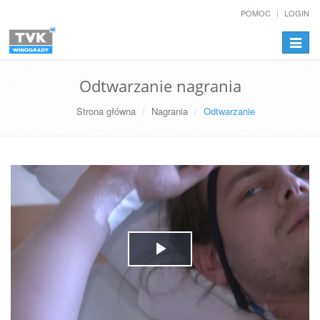
POMOC
LOGIN
Przełą
nawiga
Odtwarzanie nagrania
Strona główna
Nagrania
Odtwarzanie
Play
Video