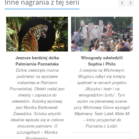
Inne nagrania z tej serii
Jeszcze bardziej dzika
Winogrady odwiedzili
Palmiarnia Poznańska
Sophia i Philo
Dzikie zwierzęta można
3 sierpnia na Wichrowym
podziwiać na wystawie
Wzgórzu odbył się kolejny
malarstwa w Palmiarni
spektakl w ramach projektu
Poznańskiej. Obiekt nadal jest
„Muzyka i teatr i na
otwarty i zaprasza do
winogradzkim fyrtlu”. Tym
odwiedzin. Autorką wystawy
razem na plenerowej scenie
jest Monika Bartkowiak-
przy Wichrowej Górce wystąpił
Zawadzka. Sztuka artystki
Wędrowny Teatr Lalek Małe Mi
idealnie wpisała się w zielone
– który przyjechał do
otoczenie palmiarni. O
Poznania z Łodzi.
szczegółach – Monika
Rychlewska.