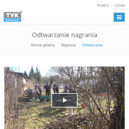
POMOC
LOGIN
Przełą
nawiga
Odtwarzanie nagrania
Strona główna
Nagrania
Odtwarzanie
Play
Video