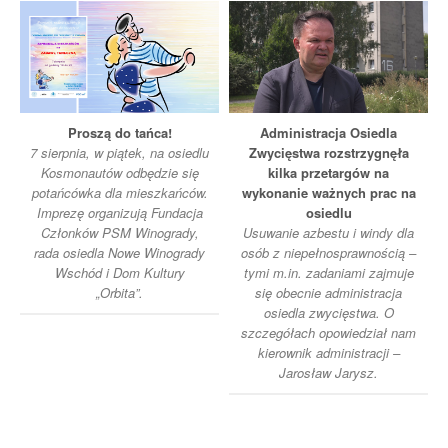
Proszą do tańca!
Administracja Osiedla
7 sierpnia, w piątek, na osiedlu
Zwycięstwa rozstrzygnęła
Kosmonautów odbędzie się
kilka przetargów na
potańcówka dla mieszkańców.
wykonanie ważnych prac na
Imprezę organizują Fundacja
osiedlu
Członków PSM Winogrady,
Usuwanie azbestu i windy dla
rada osiedla Nowe Winogrady
osób z niepełnosprawnością –
Wschód i Dom Kultury
tymi m.in. zadaniami zajmuje
„Orbita”.
się obecnie administracja
osiedla zwycięstwa. O
szczegółach opowiedział nam
kierownik administracji –
Jarosław Jarysz.