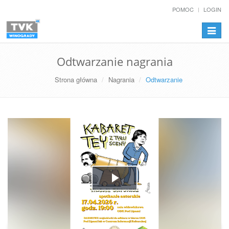
POMOC
LOGIN
Przełą
nawiga
Odtwarzanie nagrania
Strona główna
Nagrania
Odtwarzanie
Play
Video