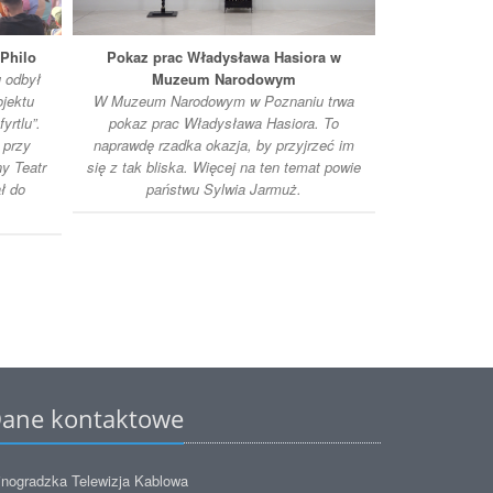
Philo
Pokaz prac Władysława Hasiora w
Rzemiosło w
 odbył
Muzeum Narodowym
Od początk
ojektu
W Muzeum Narodowym w Poznaniu trwa
odbywają się 
yrtlu”.
pokaz prac Władysława Hasiora. To
w rezerwacie 
 przy
naprawdę rzadka okazja, by przyjrzeć im
na Ostrowie 
y Teatr
się z tak bliska. Więcej na ten temat powie
związane 
ł do
państwu Sylwia Jarmuż.
Zobaczmy, jak
jakie jes
ane kontaktowe
nogradzka Telewizja Kablowa