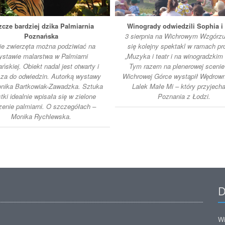
zcze bardziej dzika Palmiarnia
Winogrady odwiedzili Sophia i 
Poznańska
3 sierpnia na Wichrowym Wzgórzu
ie zwierzęta można podziwiać na
się kolejny spektakl w ramach pr
ystawie malarstwa w Palmiarni
„Muzyka i teatr i na winogradzkim f
ńskiej. Obiekt nadal jest otwarty i
Tym razem na plenerowej scenie
za do odwiedzin. Autorką wystawy
Wichrowej Górce wystąpił Wędrown
onika Bartkowiak-Zawadzka. Sztuka
Lalek Małe Mi – który przyjecha
stki idealnie wpisała się w zielone
Poznania z Łodzi.
zenie palmiarni. O szczegółach –
Monika Rychlewska.
D
Wi