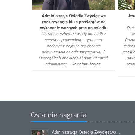
Administracja Osiedla Zwycięstwa
Jes
rozstrzygnęła kilka przetargów na
wykonanie ważnych prac na osiedlu
Dzik
Usuwanie azbestu i windy dla osób z
w
niepełnosprawnością – tymi m.in.
Pozna
zadaniami zajmuje się obecnie
zapras
administracja osiedla zwycięstwa. O
jest M
szczegółach opowiedział nam kierownik
arty
administracji – Jarosław Jarysz.
otoc
Ostatnie nagrania
Administracja Osiedla Zwycięstwa...