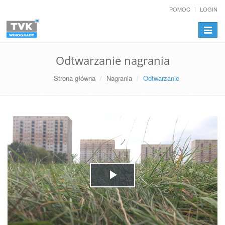
POMOC
LOGIN
Przełą
nawiga
Odtwarzanie nagrania
Strona główna
Nagrania
Odtwarzanie
Play
Video