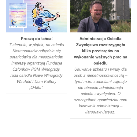
Proszą do tańca!
Administracja Osiedla
7 sierpnia, w piątek, na osiedlu
Zwycięstwa rozstrzygnęła
Kosmonautów odbędzie się
kilka przetargów na
potańcówka dla mieszkańców.
wykonanie ważnych prac na
Imprezę organizują Fundacja
osiedlu
Członków PSM Winogrady,
Usuwanie azbestu i windy dla
rada osiedla Nowe Winogrady
osób z niepełnosprawnością –
Wschód i Dom Kultury
tymi m.in. zadaniami zajmuje
„Orbita”.
się obecnie administracja
osiedla zwycięstwa. O
szczegółach opowiedział nam
kierownik administracji –
Jarosław Jarysz.