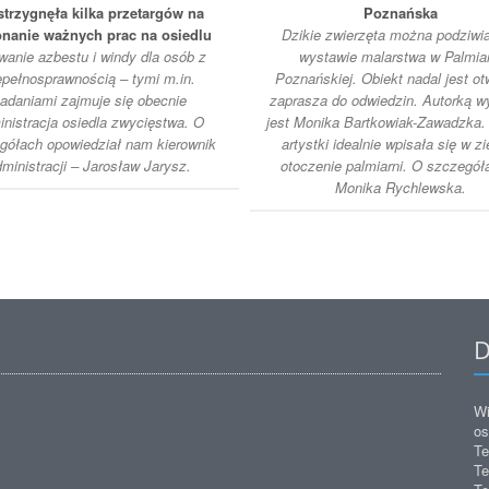
strzygnęła kilka przetargów na
Poznańska
nanie ważnych prac na osiedlu
Dzikie zwierzęta można podziwi
anie azbestu i windy dla osób z
wystawie malarstwa w Palmiar
epełnosprawnością – tymi m.in.
Poznańskiej. Obiekt nadal jest otw
adaniami zajmuje się obecnie
zaprasza do odwiedzin. Autorką 
inistracja osiedla zwycięstwa. O
jest Monika Bartkowiak-Zawadzka.
gółach opowiedział nam kierownik
artystki idealnie wpisała się w zi
ministracji – Jarosław Jarysz.
otoczenie palmiarni. O szczegół
Monika Rychlewska.
D
Wi
os
Te
Te