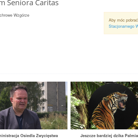
m Seniora Caritas
Wichrowe Wzgórze
Aby móc pobrać
Stacjonarnego 
inistracja Osiedla Zwycięstwa
Jeszcze bardziej dzika Palmia