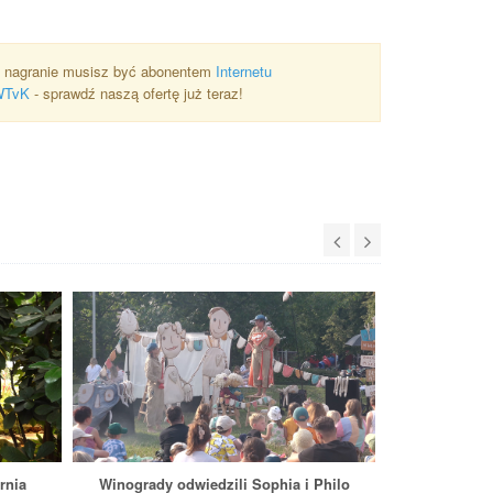
 nagranie musisz być abonentem
Internetu
WTvK
- sprawdź naszą ofertę już teraz!
rnia
Winogrady odwiedzili Sophia i Philo
Pokaz pra