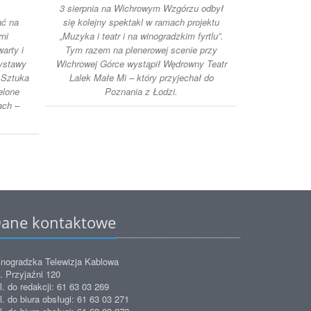
3 sierpnia na Wichrowym Wzgórzu odbył
Muz
ać na
się kolejny spektakl w ramach projektu
W Muzeum Na
ni
„Muzyka i teatr i na winogradzkim fyrtlu”.
pokaz prac
arty i
Tym razem na plenerowej scenie przy
naprawdę rza
wystawy
Wichrowej Górce wystąpił Wędrowny Teatr
się z tak blis
 Sztuka
Lalek Małe Mi – który przyjechał do
pańs
elone
Poznania z Łodzi.
ach –
ane kontaktowe
nogradzka Telewizja Kablowa
. Przyjaźni 120
l. do redakcji: 61 63 03 269
l. do biura obsługi: 61 63 03 271