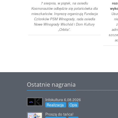
7 sierpnia, w piątek, na osiedlu
roz
Kosmonautów odbędzie się potańcówka dla
wyko
mieszkańców. Imprezę organizują Fundacja
Usuw
Członków PSM Winogrady, rada osiedla
ni
Nowe Winogrady Wschód i Dom Kultury
z
„Orbita”.
adm
szcze
ad
Ostatnie nagrania
Infokultura 6.08.2026
Realizacja
Opis
Proszą do tańca!