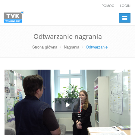
POMOC
LOGIN
Przełą
nawiga
Odtwarzanie nagrania
Strona główna
Nagrania
Odtwarzanie
Play
Video