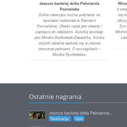
Jeszcze bardziej dzika Palmiarnia
Wino
Poznańska
3 sie
Dzikie zwierzęta można podziwiać na
się k
wystawie malarstwa w Palmiarni
„Muzyk
Poznańskiej. Obiekt nadal jest otwarty i
Tym 
zaprasza do odwiedzin. Autorką wystawy
Wichro
jest Monika Bartkowiak-Zawadzka. Sztuka
Lal
artystki idealnie wpisała się w zielone
otoczenie palmiarni. O szczegółach –
Monika Rychlewska.
Ostatnie nagrania
Jeszcze bardziej dzika Palmiarnia...
Realizacja
Opis