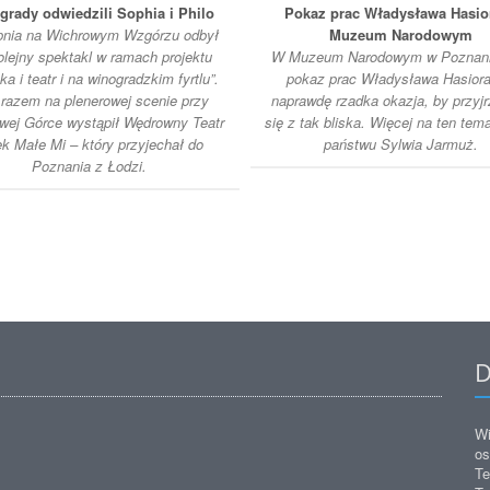
grady odwiedzili Sophia i Philo
Pokaz prac Władysława Hasio
rpnia na Wichrowym Wzgórzu odbył
Muzeum Narodowym
olejny spektakl w ramach projektu
W Muzeum Narodowym w Poznani
a i teatr i na winogradzkim fyrtlu”.
pokaz prac Władysława Hasiora
razem na plenerowej scenie przy
naprawdę rzadka okazja, by przyj
wej Górce wystąpił Wędrowny Teatr
się z tak bliska. Więcej na ten tem
ek Małe Mi – który przyjechał do
państwu Sylwia Jarmuż.
Poznania z Łodzi.
D
Wi
os
Te