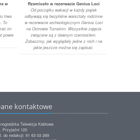
ra w
Rzemiosło w rezerwacie Genius Loci
Półko
Od początku wakacji w każdy piątek
Zakończył s
u trwa
odbywają się bezpłatne warsztaty rodzinne
półkolonii w 
. To
w rezerwacie archeologicznym Genius Loci
Przyjaźni. Po
rzeć im
na Ostrowie Tumskim. Wszystkie zajęcia
świat nowych 
at powie
związane są z dawnym rzemiosłem.
Mo
Zobaczmy, jak wyglądały jedne z nich i na
jakie jeszcze można się zapisać.
ane kontaktowe
nogradzka Telewizja Kablowa
. Przyjaźni 120
l. do redakcji: 61 63 03 269