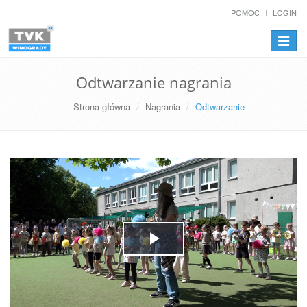
POMOC
LOGIN
Przełą
nawiga
Odtwarzanie nagrania
Strona główna
Nagrania
Odtwarzanie
Play
Video