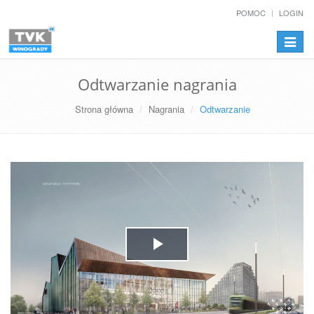
POMOC
LOGIN
Przełą
nawiga
Odtwarzanie nagrania
Strona główna
Nagrania
Odtwarzanie
Play
Video