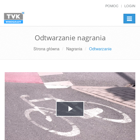
POMOC
LOGIN
Przełą
nawiga
Odtwarzanie nagrania
Strona główna
Nagrania
Odtwarzanie
Play
Video