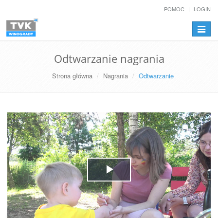
POMOC
LOGIN
Przełą
nawiga
Odtwarzanie nagrania
Strona główna
Nagrania
Odtwarzanie
Play
Video