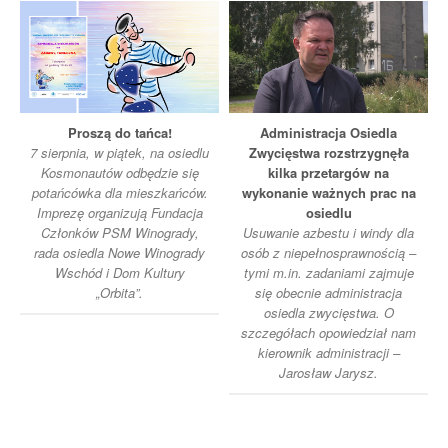
Proszą do tańca!
Administracja Osiedla
7 sierpnia, w piątek, na osiedlu
Zwycięstwa rozstrzygnęła
Kosmonautów odbędzie się
kilka przetargów na
potańcówka dla mieszkańców.
wykonanie ważnych prac na
Imprezę organizują Fundacja
osiedlu
Członków PSM Winogrady,
Usuwanie azbestu i windy dla
rada osiedla Nowe Winogrady
osób z niepełnosprawnością –
Wschód i Dom Kultury
tymi m.in. zadaniami zajmuje
„Orbita”.
się obecnie administracja
osiedla zwycięstwa. O
szczegółach opowiedział nam
kierownik administracji –
Jarosław Jarysz.