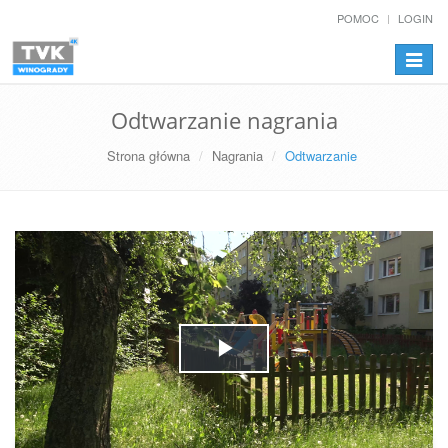
POMOC
LOGIN
Przełą
nawiga
Odtwarzanie nagrania
Strona główna
Nagrania
Odtwarzanie
Play
Video