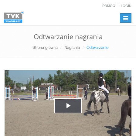
POMOC
LOGIN
Przełą
nawiga
Odtwarzanie nagrania
Strona główna
Nagrania
Odtwarzanie
Play
Video