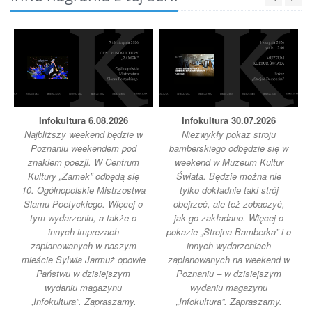
Infokultura 6.08.2026
Infokultura 30.07.2026
Najbliższy weekend będzie w
Niezwykły pokaz stroju
Poznaniu weekendem pod
bamberskiego odbędzie się w
znakiem poezji. W Centrum
weekend w Muzeum Kultur
Kultury „Zamek” odbędą się
Świata. Będzie można nie
10. Ogólnopolskie Mistrzostwa
tylko dokładnie taki strój
Slamu Poetyckiego. Więcej o
obejrzeć, ale też zobaczyć,
tym wydarzeniu, a także o
jak go zakładano. Więcej o
innych imprezach
pokazie „Strojna Bamberka” i o
zaplanowanych w naszym
innych wydarzeniach
mieście Sylwia Jarmuż opowie
zaplanowanych na weekend w
Państwu w dzisiejszym
Poznaniu – w dzisiejszym
wydaniu magazynu
wydaniu magazynu
„Infokultura”. Zapraszamy.
„Infokultura”. Zapraszamy.