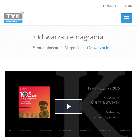
POMOC
LOGIN
Przełą
nawiga
Odtwarzanie nagrania
Strona główna
Nagrania
Odtwarzanie
Play
Video