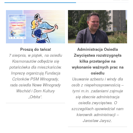
Proszą do tańca!
Administracja Osiedla
7 sierpnia, w piątek, na osiedlu
Zwycięstwa rozstrzygnęła
Kosmonautów odbędzie się
kilka przetargów na
potańcówka dla mieszkańców.
wykonanie ważnych prac na
Imprezę organizują Fundacja
osiedlu
Członków PSM Winogrady,
Usuwanie azbestu i windy dla
rada osiedla Nowe Winogrady
osób z niepełnosprawnością –
Wschód i Dom Kultury
tymi m.in. zadaniami zajmuje
„Orbita”.
się obecnie administracja
osiedla zwycięstwa. O
szczegółach opowiedział nam
kierownik administracji –
Jarosław Jarysz.