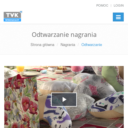
POMOC
LOGIN
Przełą
nawiga
Odtwarzanie nagrania
Strona główna
Nagrania
Odtwarzanie
Play
Video