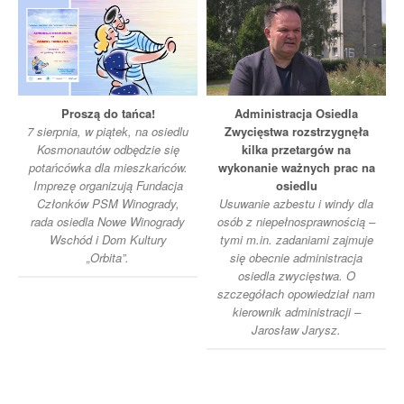
Proszą do tańca!
Administracja Osiedla
7 sierpnia, w piątek, na osiedlu
Zwycięstwa rozstrzygnęła
Kosmonautów odbędzie się
kilka przetargów na
potańcówka dla mieszkańców.
wykonanie ważnych prac na
Imprezę organizują Fundacja
osiedlu
Członków PSM Winogrady,
Usuwanie azbestu i windy dla
rada osiedla Nowe Winogrady
osób z niepełnosprawnością –
Wschód i Dom Kultury
tymi m.in. zadaniami zajmuje
„Orbita”.
się obecnie administracja
osiedla zwycięstwa. O
szczegółach opowiedział nam
kierownik administracji –
Jarosław Jarysz.