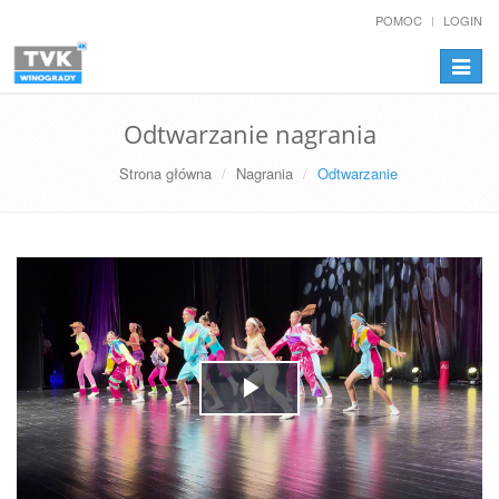
POMOC
LOGIN
Przełą
nawiga
Odtwarzanie nagrania
Strona główna
Nagrania
Odtwarzanie
Play
Video