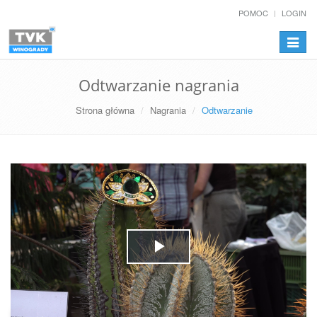
POMOC
LOGIN
Przełą
nawiga
Odtwarzanie nagrania
Strona główna
Nagrania
Odtwarzanie
Play
Video