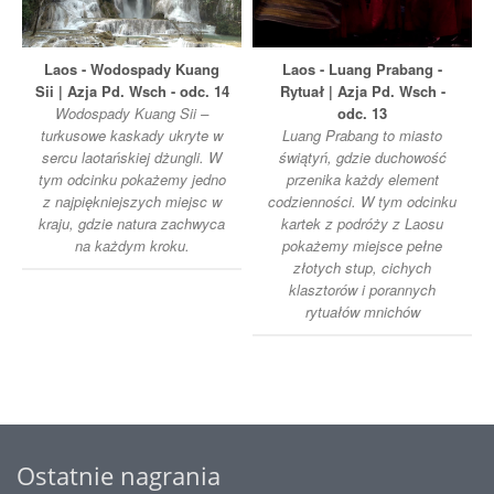
Laos - Wodospady Kuang
Laos - Luang Prabang -
Sii | Azja Pd. Wsch - odc. 14
Rytuał | Azja Pd. Wsch -
Wodospady Kuang Sii –
odc. 13
turkusowe kaskady ukryte w
Luang Prabang to miasto
sercu laotańskiej dżungli. W
świątyń, gdzie duchowość
tym odcinku pokażemy jedno
przenika każdy element
z najpiękniejszych miejsc w
codzienności. W tym odcinku
kraju, gdzie natura zachwyca
kartek z podróży z Laosu
na każdym kroku.
pokażemy miejsce pełne
złotych stup, cichych
klasztorów i porannych
rytuałów mnichów
Ostatnie nagrania