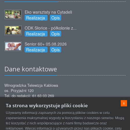
Eko warsztaty na Cytadeli
Realizacja
Opis
ODK Słońce - półkolonie z...
Realizacja
Opis
Senior 60+ 05.08.2026
Realizacja
Opis
Dane kontaktowe
Winogradzka Telewizja Kablowa
os. Przyjaźni 120
Tel. do redakcji: 61 63 03 269
Tel. do biura obsługi: 61 63 03 271
x
Ta strona wykorzystuje pliki cookie
Tel. do biura obsługi: 61 63 03 272
Tel. do serwisu: 61 63 03 872
Używamy informacji zapisanych za pomocą plików cookies w celu
redakcja@tvkwinogrady.pl
Email:
zapewnienia maksymalnej wygody w korzystaniu z naszego serwisu. Mogą
też korzystać z nich współpracujące z nami firmy badawcze oraz
reklamowe. Więcej informacji o używanych przez nas plikach cookie, celu