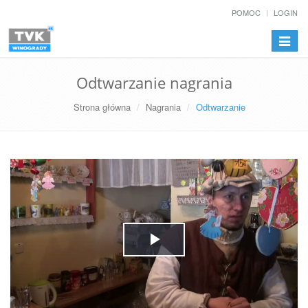
POMOC
LOGIN
Przełą
nawiga
Odtwarzanie nagrania
Strona główna
Nagrania
Odtwarzanie
Play
Video