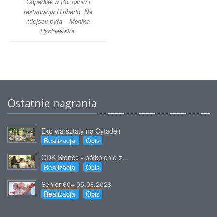
Odpadów w Poznaniu i
restauracja Umberto. Na
miejscu była – Monika
Rychlewska.
Ostatnie nagrania
Eko warsztaty na Cytadeli
Realizacja
Opis
ODK Słońce - półkolonie z...
Realizacja
Opis
Senior 60+ 05.08.2026
Realizacja
Opis