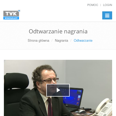
POMOC
LOGIN
Przełą
nawiga
Odtwarzanie nagrania
Strona główna
Nagrania
Odtwarzanie
Play
Video