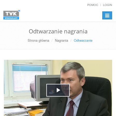
POMOC
LOGIN
Przełą
nawiga
Odtwarzanie nagrania
Strona główna
Nagrania
Odtwarzanie
Play
Video