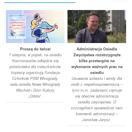
Proszą do tańca!
Administracja Osiedla
7 sierpnia, w piątek, na osiedlu
Zwycięstwa rozstrzygnęła
Kosmonautów odbędzie się
kilka przetargów na
potańcówka dla mieszkańców.
wykonanie ważnych prac na
Imprezę organizują Fundacja
osiedlu
Członków PSM Winogrady,
Usuwanie azbestu i windy dla
rada osiedla Nowe Winogrady
osób z niepełnosprawnością –
Wschód i Dom Kultury
tymi m.in. zadaniami zajmuje
„Orbita”.
się obecnie administracja
osiedla zwycięstwa. O
szczegółach opowiedział nam
kierownik administracji –
Jarosław Jarysz.