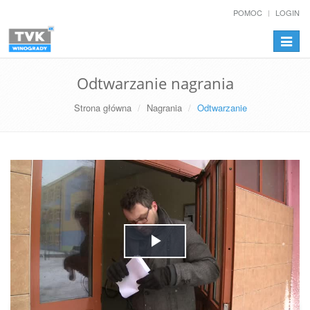
POMOC
LOGIN
Przełą
nawiga
Odtwarzanie nagrania
Strona główna
Nagrania
Odtwarzanie
Play
Video